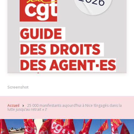
Screenshot
Accueil
25 000 manifestants aujourd’hui à Nice !Engagés dans la
lutte jusqu’au retrait ✊🚩