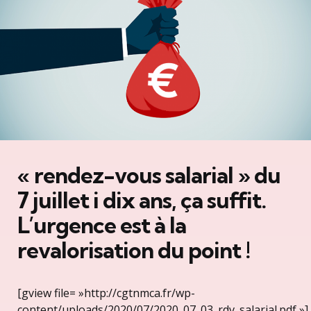
« rendez-vous salarial » du
7 juillet i dix ans, ça suffit.
L’urgence est à la
revalorisation du point !
[gview file= »http://cgtnmca.fr/wp-
content/uploads/2020/07/2020_07_03_rdv_salarial.pdf »]