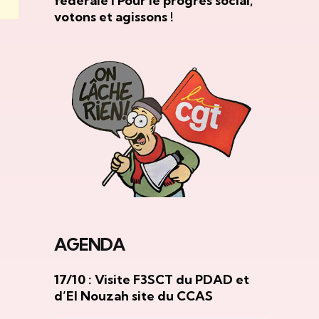
fédérale I Pour le progrès social,
votons et agissons !
AGENDA
17/10 : Visite F3SCT du PDAD et
d’El Nouzah site du CCAS