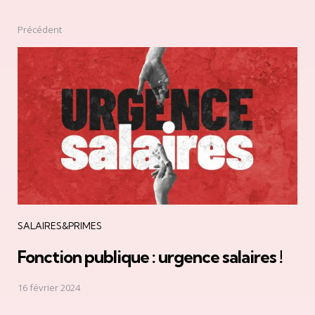
Précédent
Post
navigation
SALAIRES&PRIMES
Fonction publique : urgence salaires !
16 février 2024